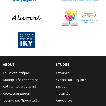
ABOUT:
STUDIES:
Το Πανεπιστήμιο
Σπουδές
Διοικητικές Υπηρεσίες
Σχολές και Τμήματα
Ανθρώπινο Δυναμικό
Έρευνα
Κοινωνική Δράση
Φοιτητές
Ιστορία και Προοπτικές
Απόφοιτοι