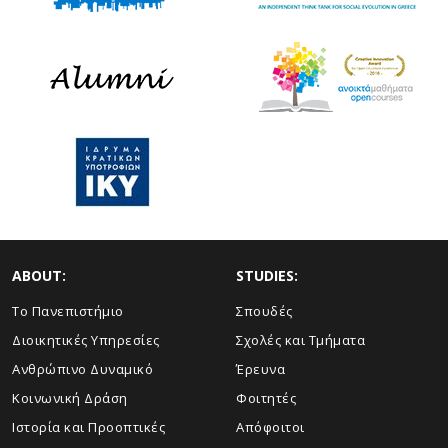
ABOUT:
STUDIES:
Το Πανεπιστήμιο
Σπουδές
Διοικητικές Υπηρεσίες
Σχολές και Τμήματα
Ανθρώπινο Δυναμικό
Έρευνα
Κοινωνική Δράση
Φοιτητές
Ιστορία και Προοπτικές
Απόφοιτοι