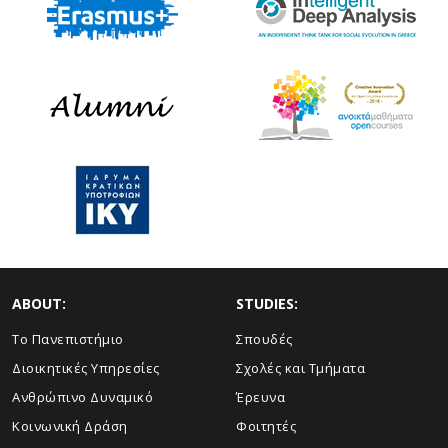
ABOUT:
STUDIES:
Το Πανεπιστήμιο
Σπουδές
Διοικητικές Υπηρεσίες
Σχολές και Τμήματα
Ανθρώπινο Δυναμικό
Έρευνα
Κοινωνική Δράση
Φοιτητές